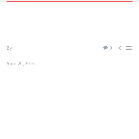


By
Fitria-Dawi Gladen
0
Footer Agency (Demo)
April 20, 2016