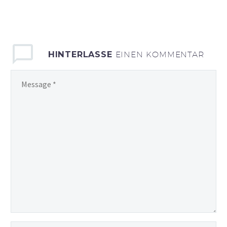
sollicitudin, lorem quis
bibendum auctor, nisi elit
consequat ipsum, nec
sagittis sem nibh id elit.
Duis sed odio sit amet
HINTERLASSE
EINEN KOMMENTAR
nibh vulputate cursus a
sit amet mauris.