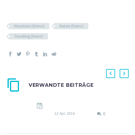
Mountains (Demo)
Nature (Demo)
Travelling (Demo)
VERWANDTE BEITRÄGE
Easy To Use Gallery
System (Demo)
0
Lorem Ipsum. Proin
22 Apr. 2016
gravida nibh vel velit
auctor aliquet. Aenean