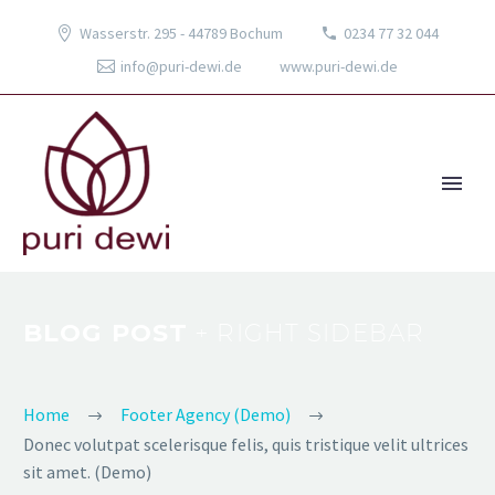
Wasserstr. 295 - 44789 Bochum
0234 77 32 044
info@puri-dewi.de
www.puri-dewi.de
BLOG POST
+ RIGHT SIDEBAR
Home
Footer Agency (Demo)
Donec volutpat scelerisque felis, quis tristique velit ultrices
sit amet. (Demo)