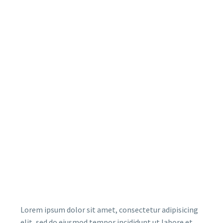
Lorem ipsum dolor sit amet, consectetur adipisicing
elit, sed do eiusmod tempor incididunt ut labore et