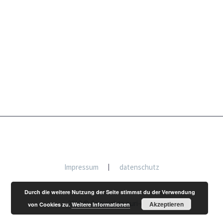
Impressum
datenschutz
Durch die weitere Nutzung der Seite stimmst du der Verwendung
2018 © Copyrights puri-dewi
Akzeptieren
von Cookies zu.
Weitere Informationen