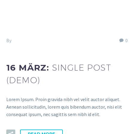
By
Fitria-Dawi Gladen
0
Web Standards (Demo)
16 MÄRZ:
SINGLE POST
(DEMO)
Lorem Ipsum. Proin gravida nibh vel velit auctor aliquet.
Aenean sollicitudin, lorem quis bibendum auctor, nisi elit
consequat ipsum, nec sagittis sem nibh id elit.
READ MORE