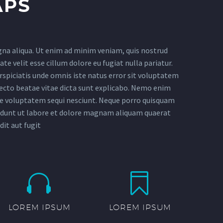
APS
gna aliqua. Ut enim ad minim veniam, quis nostrud
te velit esse cillum dolore eu fugiat nulla pariatur.
erspiciatis unde omnis iste natus error sit voluptatem
ecto beatae vitae dicta sunt explicabo. Nemo enim
one voluptatem sequi nesciunt. Neque porro quisquam
ncidunt ut labore et dolore magnam aliquam quaerat
it aut fugit




LOREM IPSUM
LOREM IPSUM