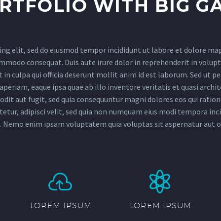
RTFOLIO WITH BIG G
ing elit, sed do eiusmod tempor incididunt ut labore et dolore ma
ommodo consequat. Duis aute irure dolor in reprehenderit in volupta
in culpa qui officia deserunt mollit anim id est laborum. Sed ut p
riam, eaque ipsa quae ab illo inventore veritatis et quasi archit
odit aut fugit, sed quia consequuntur magni dolores eos qui rati
ctetur, adipisci velit, sed quia non numquam eius modi tempora i
 Nemo enim ipsam voluptatem quia voluptas sit aspernatur aut od




LOREM IPSUM
LOREM IPSUM