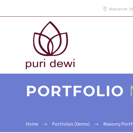
Wasserstr. 2
PORTFOLIO
Home
Portfolios (Demo)
Masonry Portf