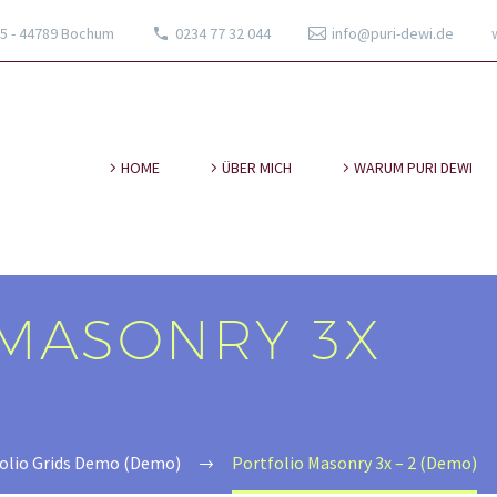
95 - 44789 Bochum
0234 77 32 044
info@puri-dewi.de
HOME
ÜBER MICH
WARUM PURI DEWI
MASONRY 3X
olio Grids Demo (Demo)
Portfolio Masonry 3x – 2 (Demo)