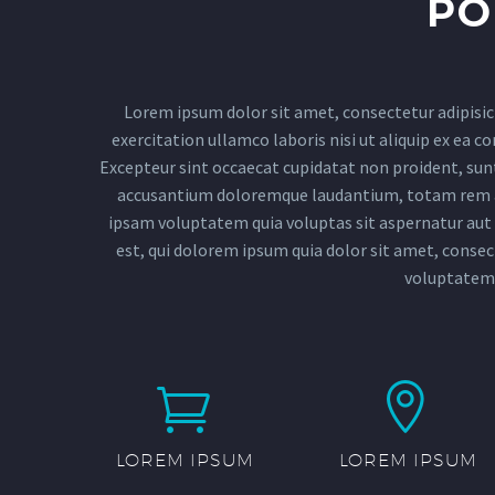
PO
Lorem ipsum dolor sit amet, consectetur adipisic
exercitation ullamco laboris nisi ut aliquip ex ea c
Excepteur sint occaecat cupidatat non proident, sunt 
accusantium doloremque laudantium, totam rem ape
ipsam voluptatem quia voluptas sit aspernatur aut 
est, qui dolorem ipsum quia dolor sit amet, conse
voluptatem.




LOREM IPSUM
LOREM IPSUM