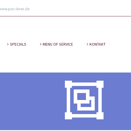
www.puri-dewi.de
SPECIALS
MENU OF SERVICE
KONTAKT

